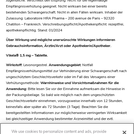
Jugendliche. Verschiebt den Eisprung. Nicht für die regelmäßige
Empfängnisverhütung geeignet. Nicht wirksam bei einer bereits
bestehenden Schwangerschaft. Nicht in allen Fällen wirksam. Inhaber der
Zulassung: Laboratoire HRA Pharma – 200 avenue de Paris – 92320
Chatillon – Frankreich. Verschreibungspflicht/Apothekenpflicht: rezeptfrei,
apothekenpflichtig. Stand: 01/2024
Über Wirkung und mögliche unerwünschte Wirkungen informieren
Gebrauchsinformation, Ärztin/Arzt oder Apothekerin/Apotheker.
Vikela® 1,5 mg – Tablette.
Wirkstoff:
Levonorgestrel.
Anwendungsgebiet:
Notfall
Empfängnisverhütungsmittel zur Verhinderung einer Schwangerschaft nach
ungeschütztem Geschlechtsverkehr oder im Fall des Versagens einer
Verhütungsmethode.
Warnhinweise und Vorsichtsmaßnahmen für die
Anwendung:
Bitte lesen Sie vor der Einnahme aufmerksam die Hinweise in
der Packungsbeilage. So bald wie möglich nach dem ungeschützten
Geschlechtsverkehr einnehmen, vorzugsweise innerhalb von 12 Stunden,
keinesfalls aber später als 72 Stunden (3 Tage). Beachten Sie die
bereitgestellten Informationen zur möglicherweise verringerten Wirksamkeit
bei gleichzeitiger Anwendung bestimmter Arzneimittel und der evtl.
erforderlichen Dosisanpassung. Für alle Frauen im gebärfähigen Alter
geeignet, auch für Jugendliche. Verschiebt den Eisprung. Nicht für die
We use cookies to personalize content and ads, provide