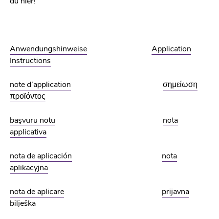
du hier!
Anwendungshinweise
Application
Instructions
note d’application
σημείωση
προϊόντος
başvuru notu
nota
applicativa
nota de aplicación
nota
aplikacyjna
nota de aplicare
prijavna
bilješka