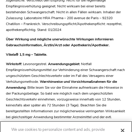
Jugendliche. Verschiebt den Eisprung. Nicht für die regelmäßige
Empfängnisverhütung geeignet. Nicht wirksam bei einer bereits
bestehenden Schwangerschaft. Nicht in allen Fällen wirksam. Inhaber der
Zulassung: Laboratoire HRA Pharma – 200 avenue de Paris – 92320
Chatillon – Frankreich. Verschreibungspflicht/Apothekenpflicht: rezeptfrei,
apothekenpflichtig. Stand: 01/2024
Über Wirkung und mögliche unerwünschte Wirkungen informieren
Gebrauchsinformation, Ärztin/Arzt oder Apothekerin/Apotheker.
Vikela® 1,5 mg – Tablette.
Wirkstoff:
Levonorgestrel.
Anwendungsgebiet:
Notfall
Empfängnisverhütungsmittel zur Verhinderung einer Schwangerschaft nach
ungeschütztem Geschlechtsverkehr oder im Fall des Versagens einer
Verhütungsmethode.
Warnhinweise und Vorsichtsmaßnahmen für die
Anwendung:
Bitte lesen Sie vor der Einnahme aufmerksam die Hinweise in
der Packungsbeilage. So bald wie möglich nach dem ungeschützten
Geschlechtsverkehr einnehmen, vorzugsweise innerhalb von 12 Stunden,
keinesfalls aber später als 72 Stunden (3 Tage). Beachten Sie die
bereitgestellten Informationen zur möglicherweise verringerten Wirksamkeit
bei gleichzeitiger Anwendung bestimmter Arzneimittel und der evtl.
erforderlichen Dosisanpassung. Für alle Frauen im gebärfähigen Alter
geeignet, auch für Jugendliche. Verschiebt den Eisprung. Nicht für die
We use cookies to personalize content and ads, provide