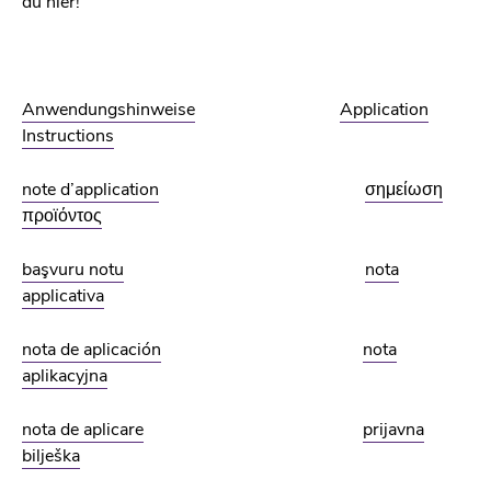
du hier!
Anwendungshinweise
Application
Instructions
note d’application
σημείωση
προϊόντος
başvuru notu
nota
applicativa
nota de aplicación
nota
aplikacyjna
nota de aplicare
prijavna
bilješka